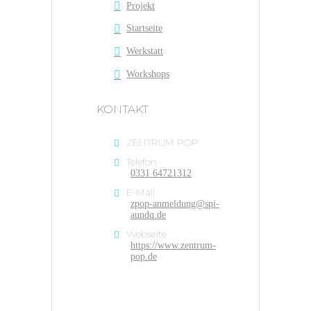
Projekt
Startseite
Werkstatt
Workshops
KONTAKT
ZENTRUM POP
Telefon
0331 64721312
E-Mail
zpop-anmeldung@spi-
aundq.de
Webseite
https://www.zentrum-
pop.de