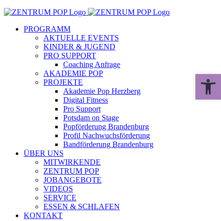
Zum
Inhalt
PROGRAMM
springen
AKTUELLE EVENTS
KINDER & JUGEND
PRO SUPPORT
Coaching Anfrage
AKADEMIE POP
Werkzeugle
PROJEKTE
Akademie Pop Herzberg
Digital Fitness
Pro Support
Potsdam on Stage
Popförderung Brandenburg
Profil Nachwuchsförderung
Bandförderung Brandenburg
ÜBER UNS
MITWIRKENDE
ZENTRUM POP
JOBANGEBOTE
VIDEOS
SERVICE
ESSEN & SCHLAFEN
KONTAKT