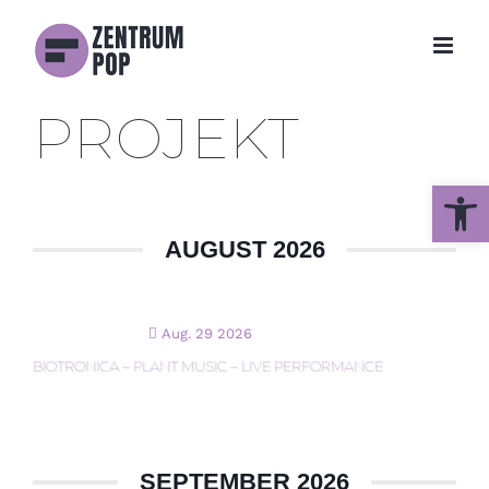
Zum
Inhalt
springen
PROJEKT
Werkzeug
AUGUST 2026
Aug. 29 2026
BIOTRONICA – PLANT MUSIC – LIVE PERFORMANCE
SEPTEMBER 2026