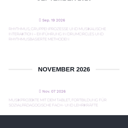
Sep. 19 2026
RHYTHMUS, GRUPPENPROZESSE UND MUSIKALISCHE
INTERAKTION – EINFÜHRUNG IN DRUMCIRCLES UND
RHYTHMUSBASIERTE METHODEN
NOVEMBER 2026
Nov. 07 2026
MUSIKPROJEKTE MIT DEM TABLET, FORTBILDUNG FÜR
SOZIALPÄDAGOGISCHE FACH- UND LEHRKRÄFTE