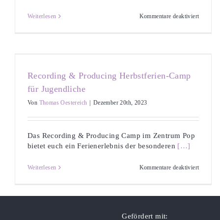
für
Weiterlesen
Kommentare deaktiviert
Recordi
&
Produci
Osterfer
Camp
für
Jugendl
Recording & Producing Herbstferien-Camp
für Jugendliche
Von
Thomas Oestereich
|
Dezember 20th, 2023
Das Recording & Producing Camp im Zentrum Pop
bietet euch ein Ferienerlebnis der besonderen
[…]
für
Weiterlesen
Kommentare deaktiviert
Recordi
&
Produci
Herbstfe
Camp
für
Gefördert mit: