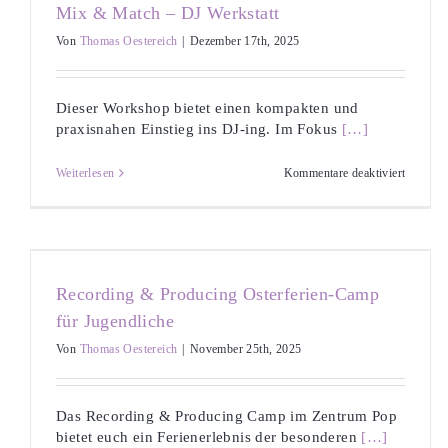
Mix & Match – DJ Werkstatt
Von
Thomas Oestereich
|
Dezember 17th, 2025
Dieser Workshop bietet einen kompakten und
praxisnahen Einstieg ins DJ-ing. Im Fokus
[…]
für
Weiterlesen
Kommentare deaktiviert
Mix
&
Match
–
DJ
Werkstat
Recording & Producing Osterferien-Camp
für Jugendliche
Von
Thomas Oestereich
|
November 25th, 2025
Das Recording & Producing Camp im Zentrum Pop
bietet euch ein Ferienerlebnis der besonderen
[…]