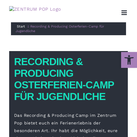
Zum
Inhalt
springen
Start
Recording & Producing Osterferien-Camp für
Jugendliche
Werkzeug
RECORDING &
PRODUCING
OSTERFERIEN-CAMP
FÜR JUGENDLICHE
Das Recording & Producing Camp im Zentrum
Pop bietet euch ein Ferienerlebnis der
besonderen Art. Ihr habt die Möglichkeit, eure