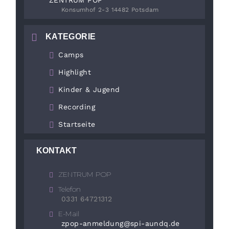
Konsumhof 2-3 14482 Potsdam
KATEGORIE
Camps
Highlight
Kinder & Jugend
Recording
Startseite
KONTAKT
ZENTRUM POP
Telefon
0331 64721312
E-Mail
zpop-anmeldung@spi-aundq.de