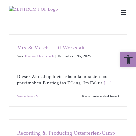
Zum
Inhalt
springen
Mix & Match – DJ Werkstatt
Werkzeugle
Von
Thomas Oestereich
|
Dezember 17th, 2025
Dieser Workshop bietet einen kompakten und
praxisnahen Einstieg ins DJ-ing. Im Fokus
[…]
für
Weiterlesen
Kommentare deaktiviert
Mix
&
Match
–
DJ
Werkstatt
Recording & Producing Osterferien-Camp