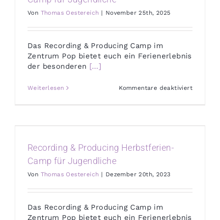
Von
Thomas Oestereich
|
November 25th, 2025
Das Recording & Producing Camp im
Zentrum Pop bietet euch ein Ferienerlebnis
der besonderen
[…]
für
Weiterlesen
Kommentare deaktiviert
Recordin
&
Producin
Osterfer
Camp
für
Jugendli
Recording & Producing Herbstferien-
Camp für Jugendliche
Von
Thomas Oestereich
|
Dezember 20th, 2023
Das Recording & Producing Camp im
Zentrum Pop bietet euch ein Ferienerlebnis