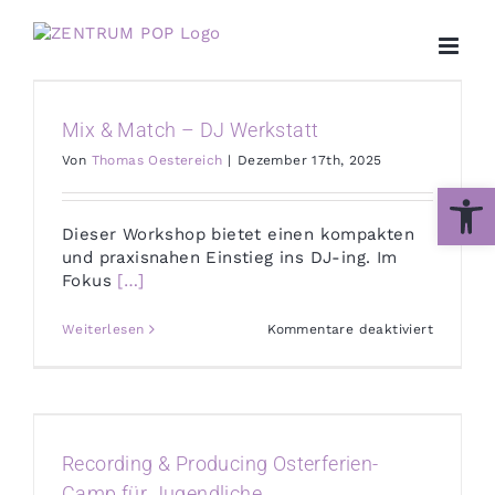
Zum
Inhalt
springen
Mix & Match – DJ Werkstatt
Von
Thomas Oestereich
|
Dezember 17th, 2025
Werkzeug
Dieser Workshop bietet einen kompakten
und praxisnahen Einstieg ins DJ-ing. Im
Fokus
[…]
für
Weiterlesen
Kommentare deaktiviert
Mix
&
Match
–
DJ
Werkstat
Recording & Producing Osterferien-
Camp für Jugendliche