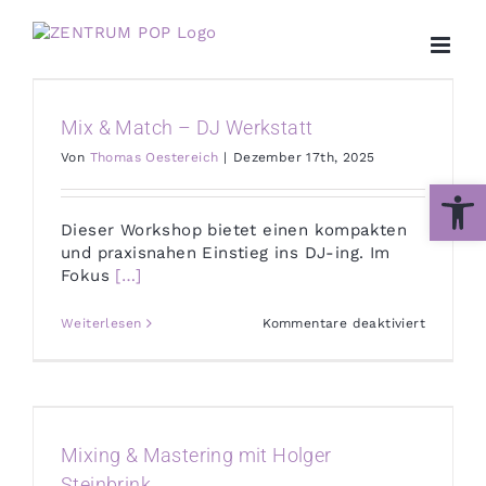
Zum
Inhalt
springen
Mix & Match – DJ Werkstatt
Von
Thomas Oestereich
|
Dezember 17th, 2025
Werkzeug
Dieser Workshop bietet einen kompakten
und praxisnahen Einstieg ins DJ-ing. Im
Fokus
[…]
für
Weiterlesen
Kommentare deaktiviert
Mix
&
Match
–
DJ
Werkstat
Mixing & Mastering mit Holger
Steinbrink