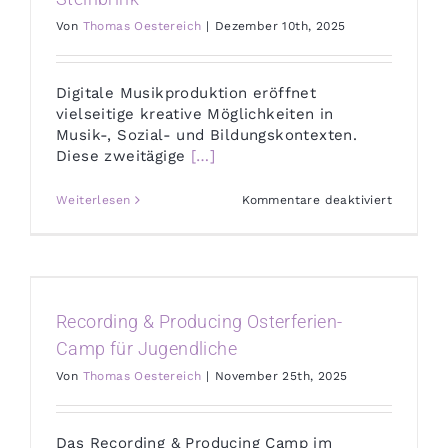
Von
Thomas Oestereich
|
Dezember 10th, 2025
Digitale Musikproduktion eröffnet
vielseitige kreative Möglichkeiten in
Musik-, Sozial- und Bildungskontexten.
Diese zweitägige
[…]
für
Weiterlesen
Kommentare deaktiviert
Mixing
&
Masterin
mit
Holger
Steinbri
Recording & Producing Osterferien-
Camp für Jugendliche
Von
Thomas Oestereich
|
November 25th, 2025
Das Recording & Producing Camp im