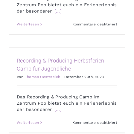
Zentrum Pop bietet euch ein Ferienerlebnis
der besonderen
[…]
für
Weiterlesen
Kommentare deaktiviert
Recordin
&
Producin
Osterfer
Camp
für
Jugendli
Recording & Producing Herbstferien-
Camp für Jugendliche
Von
Thomas Oestereich
|
Dezember 20th, 2023
Das Recording & Producing Camp im
Zentrum Pop bietet euch ein Ferienerlebnis
der besonderen
[…]
für
Weiterlesen
Kommentare deaktiviert
Recordin
&