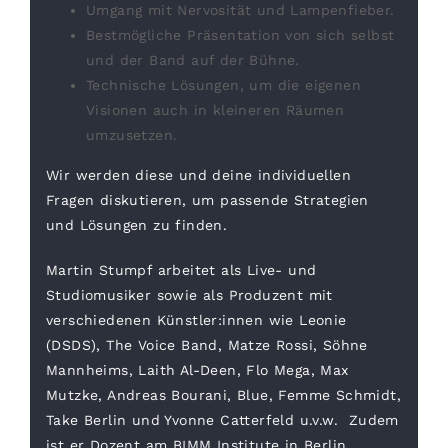
Umgang mit Nervosität und Lampenfieber.
Bestmögliche Präsentation von sich selbst
und der Band auf der Bühne.
Technische Lösungen, um die eigenen
Visionen auch in kleineren Räumen
umzusetzen.
Wir werden diese und deine individuellen
Fragen diskutieren, um passende Strategien
und Lösungen zu finden.
Martin Stumpf arbeitet als Live- und
Studiomusiker sowie als Produzent mit
verschiedenen Künstler:innen wie Leonie
(DSDS), The Voice Band, Matze Rossi, Söhne
Mannheims, Laith Al-Deen, Flo Mega, Max
Mutzke, Andreas Bourani, Blue, Femme Schmidt,
Take Berlin und Yvonne Catterfeld u.v.w. Zudem
ist er Dozent am BIMM Institute in Berlin.