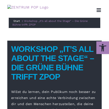
Zum
Inhalt
springen
Start
Workshop „It’s all about the Stage“ – Die Grüne
Bühne trifft ZPOP
Werkzeug
WORKSHOP „IT’S ALL
ABOUT THE STAGE“ –
DIE GRÜNE BÜHNE
TRIFFT ZPOP
Willst du lernen, dein Publikum noch besser zu
erreichen und eine echte Verbindung zwischen
dir und den Menschen herzustellen, die deine