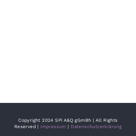
Die
Grüne
Bühne
trifft
ZPOP
Copyright 2024 SPI A&Q gGmBh | All Rights
Reserved |
Impressum
|
Datenschutzerklärung