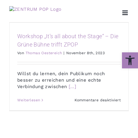
Zum
Inhalt
springen
Workshop „It’s all about the Stage“ – Die
Grüne Bühne trifft ZPOP
Werkzeug
Von
Thomas Oestereich
|
November 8th, 2023
Willst du lernen, dein Publikum noch
besser zu erreichen und eine echte
Verbindung zwischen
[…]
für
Weiterlesen
Kommentare deaktiviert
Worksho
„It’s
all
about
the
Stage“
–