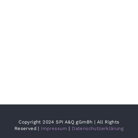
Die
Grüne
Bühne
trifft
ZPOP
Copyright 2024 SPI A&Q gGmBh | All Rights
Reserved |
Impressum
|
Datenschutzerklärung