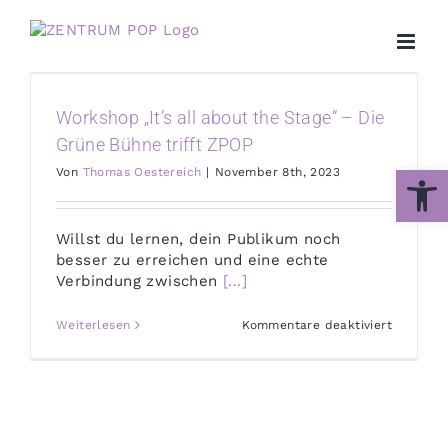
Zum
Inhalt
springen
Workshop „It’s all about the Stage“ – Die
Grüne Bühne trifft ZPOP
Werkzeug
Von
Thomas Oestereich
|
November 8th, 2023
Willst du lernen, dein Publikum noch
besser zu erreichen und eine echte
Verbindung zwischen
[…]
für
Weiterlesen
Kommentare deaktiviert
Worksho
„It’s
all
about
the
Stage“
–