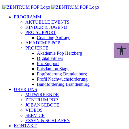
Zum
Inhalt
PROGRAMM
springen
AKTUELLE EVENTS
KINDER & JUGEND
PRO SUPPORT
Coaching Anfrage
AKADEMIE POP
Werkzeugle
PROJEKTE
Akademie Pop Herzberg
Digital Fitness
Pro Support
Potsdam on Stage
Popförderung Brandenburg
Profil Nachwuchsförderung
Bandförderung Brandenburg
ÜBER UNS
MITWIRKENDE
ZENTRUM POP
JOBANGEBOTE
VIDEOS
SERVICE
ESSEN & SCHLAFEN
KONTAKT