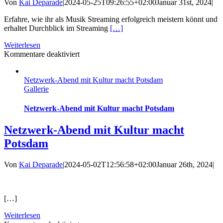
Von
Kai Deparade
|
2024-05-25T09:26:55+02:00
Januar 31st, 2024
|
Erfahre, wie ihr als Musik Streaming erfolgreich meistern könnt und
erhaltet Durchblick im Streaming
[…]
Weiterlesen
für
Kommentare deaktiviert
Workshop
–
Netzwerk-Abend mit Kultur macht Potsdam
Musik-
Gallerie
Streaming:
Tools
und
Netzwerk-Abend mit Kultur macht Potsdam
Strategien
für
Netzwerk-Abend mit Kultur macht
Musiker:innen
Potsdam
mit
Mike
la
Von
Kai Deparade
|
2024-05-02T12:56:58+02:00
Januar 26th, 2024
|
Funk
Wir laden wieder zu einem Netzwerktreffen ins Zentrum Pop ein!
[…]
Weiterlesen