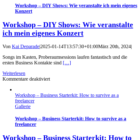
Musiker*innen
Workshop – DIY Shows: Wie veranstalte ich mein eigenes
Konzert
Workshop – DIY Shows: Wie veranstalte
ich mein eigenes Konzert
Von
Kai Deparade
|
2025-01-14T13:57:30+01:00
März 20th, 2024
|
Songs im Kasten, Proberaumsessions laufen fantastisch und die
ersten Business Kontakte sind
[…]
Weiterlesen
für
Kommentare deaktiviert
Workshop
–
Workshop – Business Starterkit: How to survive as a
DIY
freelancer
Shows:
Gallerie
Wie
veranstalte
ich
Workshop – Business Starterkit: How to survive as a
mein
freelancer
eigenes
Konzert
Workshop – Business Starterkit: How to