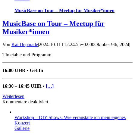
Musikschaffende
MusicBase on Tour – Meetup für Musiker*innen
MusicBase on Tour – Meetup für
Musiker*innen
Von
Kai Deparade
|
2024-10-11T12:24:55+02:00
Oktober 9th, 2024
|
TImetable und Programm
16:00 UHR • Get-In
16:30 – 16:45 UHR •
[…]
Weiterlesen
für
Kommentare deaktiviert
MusicBase
on
Workshop – DIY Shows: Wie veranstalte ich mein eigenes
Tour
Konzert
–
Gallerie
Meetup
für