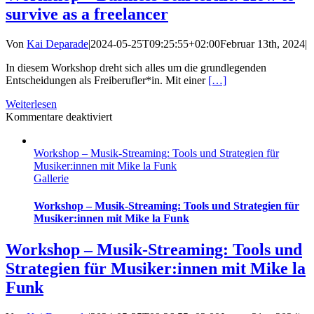
survive as a freelancer
Von
Kai Deparade
|
2024-05-25T09:25:55+02:00
Februar 13th, 2024
|
In diesem Workshop dreht sich alles um die grundlegenden
Entscheidungen als Freiberufler*in. Mit einer
[…]
Weiterlesen
für
Kommentare deaktiviert
Workshop
–
Workshop – Musik-Streaming: Tools und Strategien für
Business
Musiker:innen mit Mike la Funk
Starterkit:
Gallerie
How
to
survive
Workshop – Musik-Streaming: Tools und Strategien für
as
Musiker:innen mit Mike la Funk
a
freelancer
Workshop – Musik-Streaming: Tools und
Strategien für Musiker:innen mit Mike la
Funk