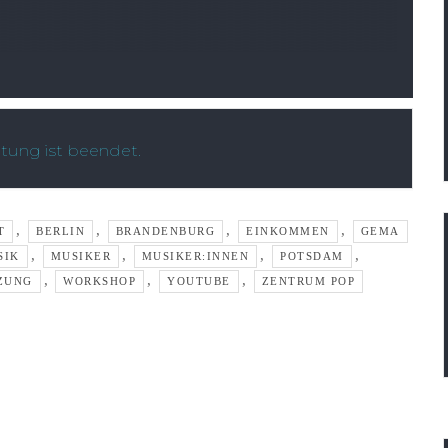
ltung ist beendet.
,
,
,
,
T
BERLIN
BRANDENBURG
EINKOMMEN
GEMA
,
,
,
,
SIK
MUSIKER
MUSIKER:INNEN
POTSDAM
,
,
,
ZUNG
WORKSHOP
YOUTUBE
ZENTRUM POP