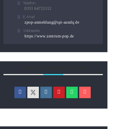
Telefon
0331 64721312
E-Mail
zpop-anmeldung@spi-aundq.de
Webseite
https://www.zentrum-pop.de
TEILE DIESE VERANSTALTUNG