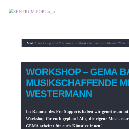
Zum
Inhalt
springen
Start
Workshop – GEMA Basics für Musikschaffende mit Manuel Wester
WORKSHOP – GEMA BA
MUSIKSCHAFFENDE M
WESTERMANN
Im Rahmen des Pro Supports haben wir gemeinsam mi
Workshop für euch geplant! Alle, die eigene Musik mac
GEMA arbeitet für euch Künstler:innen!