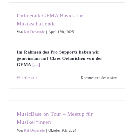
faire
Partnerin:
über
Onlinetalk GEMA Basics für
GEMA
Basics,
Musikschaffende
Onlinenutz
Tantiemenv
Von
Kai Deparade
|
April 15th, 2025
und
Livemusik
Lizenzieru
Im Rahmen des Pro Supports haben wir
gemeinsam mit Claes Oehmichen von der
GEMA
[…]
für
Weiterlesen
Kommentare deaktiviert
Onlinetalk
GEMA
Basics
für
Musikscha
MusicBase on Tour – Meetup für
Musiker*innen
Von
Kai Deparade
|
Oktober 9th, 2024