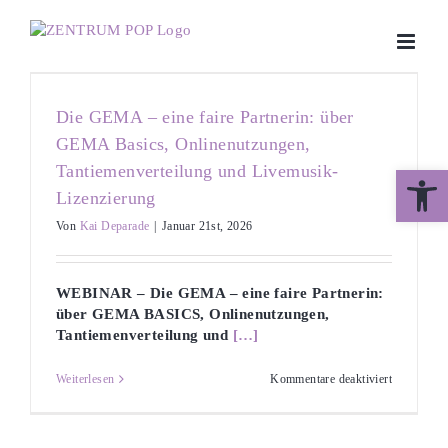
Zum
Inhalt
springen
,
Die GEMA – eine faire Partnerin: über
GEMA Basics, Onlinenutzungen,
Tantiemenverteilung und Livemusik-
Werkzeugle
Lizenzierung
Von
Kai Deparade
|
Januar 21st, 2026
WEBINAR – Die GEMA – eine faire Partnerin:
über GEMA BASICS, Onlinenutzungen,
Tantiemenverteilung und
[…]
für
Weiterlesen
Kommentare deaktiviert
Die
GEMA
–
eine