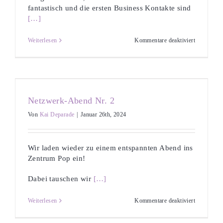
fantastisch und die ersten Business Kontakte sind
[…]
für
Weiterlesen
Kommentare deaktiviert
Workshop
–
DIY
Shows:
Wie
veranstalte
ich
Netzwerk-Abend Nr. 2
mein
eigenes
Von
Kai Deparade
|
Januar 26th, 2024
Konzert
Wir laden wieder zu einem entspannten Abend ins
Zentrum Pop ein!
Dabei tauschen wir
[…]
für
Weiterlesen
Kommentare deaktiviert
Netzwerk-
Abend