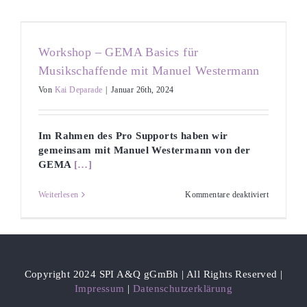
Nr.
2
Workshop – GEMA Basics für
Musikschaffende mit Manuel Westermann
Von
Kai Deparade
|
Januar 26th, 2024
Im Rahmen des Pro Supports haben wir
gemeinsam mit Manuel Westermann von der
GEMA
[…]
für
Weiterlesen
Kommentare deaktiviert
Workshop
–
GEMA
Basics
für
Musikscha
mit
Copyright 2024 SPI A&Q gGmBh | All Rights Reserved |
Manuel
Impressum
|
Datenschutzerklärung
Westerman