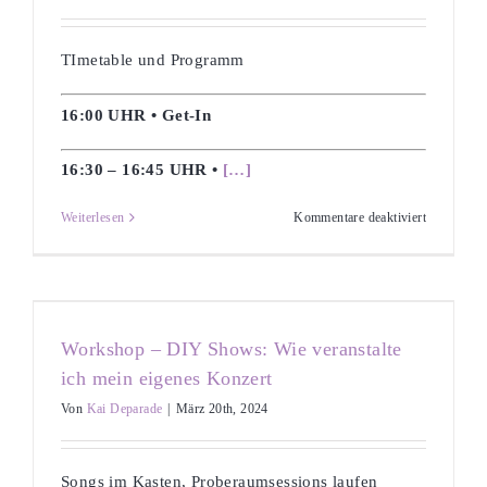
TImetable und Programm
16:00 UHR • Get-In
16:30 – 16:45 UHR •
[…]
für
Weiterlesen
Kommentare deaktiviert
MusicBase
on
Tour
–
Meetup
für
Musiker*i
Workshop – DIY Shows: Wie veranstalte
ich mein eigenes Konzert
Von
Kai Deparade
|
März 20th, 2024
Songs im Kasten, Proberaumsessions laufen