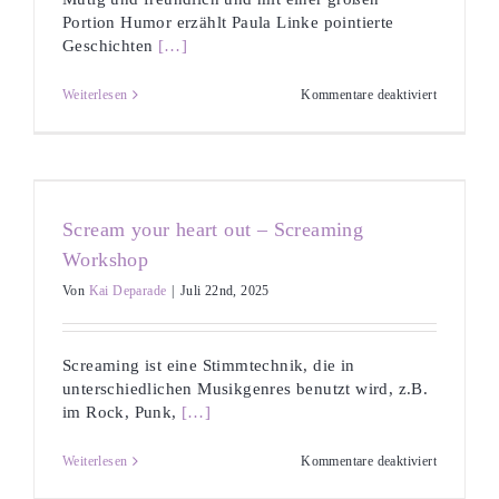
Portion Humor erzählt Paula Linke pointierte
Geschichten
[…]
für
Weiterlesen
Kommentare deaktiviert
Crowdfund
mit
Herz
und
Köpfchen
–
ein
Scream your heart out – Screaming
Praxiswor
Workshop
Von
Kai Deparade
|
Juli 22nd, 2025
Screaming ist eine Stimmtechnik, die in
unterschiedlichen Musikgenres benutzt wird, z.B.
im Rock, Punk,
[…]
für
Weiterlesen
Kommentare deaktiviert
Scream
your