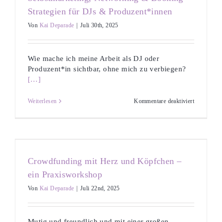
Sichtbarkei
für
Strategien für DJs & Produzent*innen
Musiker*i
Von
Kai Deparade
|
Juli 30th, 2025
Wie mache ich meine Arbeit als DJ oder
Produzent*in sichtbar, ohne mich zu verbiegen?
[…]
für
Weiterlesen
Kommentare deaktiviert
Selbstmark
Networkin
&
Booking
–
Strategien
für
Crowdfunding mit Herz und Köpfchen –
DJs
&
ein Praxisworkshop
Produzent
Von
Kai Deparade
|
Juli 22nd, 2025
Mutig und freundlich und mit einer großen