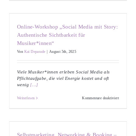
DJING
–
Kurs
für
Jugendlich
Online-Workshop „Social Media mit Story:
Authentische Sichtbarkeit für
Musiker*innen“
Von
Kai Deparade
|
August 5th, 2025
Viele Musiker*innen erleben Social Media als
Pflichtaufgabe, die viel Energie kostet und oft
wenig
[…]
für
Weiterlesen
Kommentare deaktiviert
Online-
Workshop
„Social
Media
mit
n
Story:
Authentisc
Selbstmarketing, Networking & Booking –