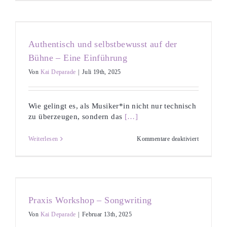
heart
out
–
Screaming
Workshop
Authentisch und selbstbewusst auf der
Bühne – Eine Einführung
Von
Kai Deparade
|
Juli 19th, 2025
Wie gelingt es, als Musiker*in nicht nur technisch
zu überzeugen, sondern das
[…]
für
Weiterlesen
Kommentare deaktiviert
Authentisc
und
selbstbewu
auf
der
Bühne
–
Praxis Workshop – Songwriting
Eine
Einführun
Von
Kai Deparade
|
Februar 13th, 2025