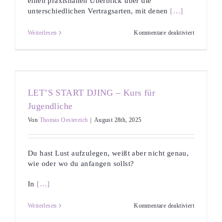
einen praxisnahen Überblick über die
unterschiedlichen Vertragsarten, mit denen
[…]
für
Weiterlesen
Kommentare deaktiviert
Verträge
und
Rechte
im
Musikbusi
LET’S START DJING – Kurs für
Jugendliche
Von
Thomas Oestereich
|
August 28th, 2025
Du hast Lust aufzulegen, weißt aber nicht genau,
wie oder wo du anfangen sollst?
In
[…]
für
Weiterlesen
Kommentare deaktiviert
LET’S
START