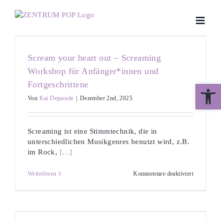
Zum
Inhalt
springen
Scream your heart out – Screaming
Workshop für Anfänger*innen und
Fortgeschrittene
Werkzeugle
Von
Kai Deparade
|
Dezember 2nd, 2025
Screaming ist eine Stimmtechnik, die in
unterschiedlichen Musikgenres benutzt wird, z.B.
im Rock,
[…]
für
Weiterlesen
Kommentare deaktiviert
Scream
your
heart
out
–
Screaming