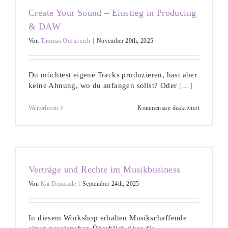
Workshop
Create Your Sound – Einstieg in Producing
für
Anfänger*
& DAW
und
Fortgeschri
Von
Thomas Oestereich
|
November 20th, 2025
Du möchtest eigene Tracks produzieren, hast aber
keine Ahnung, wo du anfangen sollst? Oder
[…]
für
Weiterlesen
Kommentare deaktiviert
Create
Your
Sound
–
Einstieg
in
Producing
Verträge und Rechte im Musikbusiness
&
DAW
Von
Kai Deparade
|
September 24th, 2025
In diesem Workshop erhalten Musikschaffende