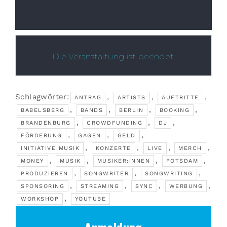
Die Veranstaltung ist beendet.
Schlagwörter:
,
,
,
ANTRAG
ARTISTS
AUFTRITTE
,
,
,
,
BABELSBERG
BANDS
BERLIN
BOOKING
,
,
,
BRANDENBURG
CROWDFUNDING
DJ
,
,
,
FÖRDERUNG
GAGEN
GELD
,
,
,
,
INITIATIVE MUSIK
KONZERTE
LIVE
MERCH
,
,
,
,
MONEY
MUSIK
MUSIKER:INNEN
POTSDAM
,
,
,
PRODUZIEREN
SONGWRITER
SONGWRITING
,
,
,
,
SPONSORING
STREAMING
SYNC
WERBUNG
,
WORKSHOP
YOUTUBE