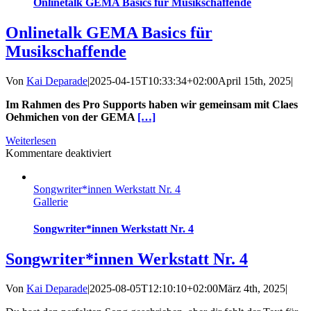
Onlinetalk GEMA Basics für Musikschaffende
Onlinetalk GEMA Basics für
Musikschaffende
Von
Kai Deparade
|
2025-04-15T10:33:34+02:00
April 15th, 2025
|
Im Rahmen des Pro Supports haben wir gemeinsam mit Claes
Oehmichen von der GEMA
[…]
Weiterlesen
für
Kommentare deaktiviert
Onlinetalk
GEMA
Songwriter*innen Werkstatt Nr. 4
Basics
Gallerie
für
Musikschaffende
Songwriter*innen Werkstatt Nr. 4
Songwriter*innen Werkstatt Nr. 4
Von
Kai Deparade
|
2025-08-05T12:10:10+02:00
März 4th, 2025
|