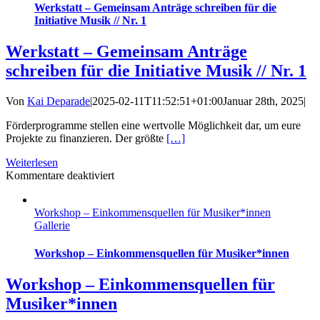
die
Werkstatt – Gemeinsam Anträge schreiben für die
Initiative
Initiative Musik // Nr. 1
Musik
//
Werkstatt – Gemeinsam Anträge
Nr.
schreiben für die Initiative Musik // Nr. 1
2
Von
Kai Deparade
|
2025-02-11T11:52:51+01:00
Januar 28th, 2025
|
Förderprogramme stellen eine wertvolle Möglichkeit dar, um eure
Projekte zu finanzieren. Der größte
[…]
Weiterlesen
für
Kommentare deaktiviert
Werkstatt
–
Workshop – Einkommensquellen für Musiker*innen
Gemeinsam
Gallerie
Anträge
schreiben
für
Workshop – Einkommensquellen für Musiker*innen
die
Initiative
Workshop – Einkommensquellen für
Musik
Musiker*innen
//
Nr.