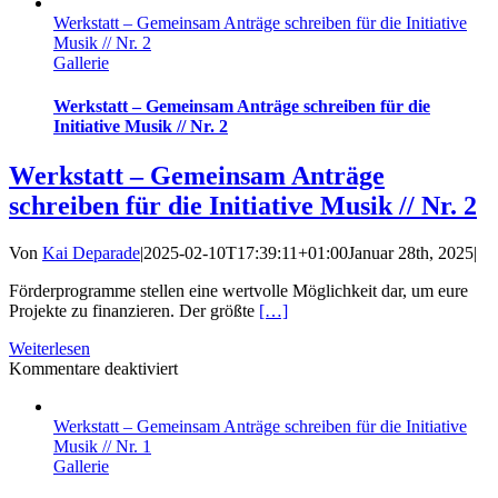
für
Werkstatt – Gemeinsam Anträge schreiben für die Initiative
Musiker*innen
Musik // Nr. 2
2
Gallerie
–
Schlemmen
und
Werkstatt – Gemeinsam Anträge schreiben für die
Jammen
Initiative Musik // Nr. 2
Werkstatt – Gemeinsam Anträge
schreiben für die Initiative Musik // Nr. 2
Von
Kai Deparade
|
2025-02-10T17:39:11+01:00
Januar 28th, 2025
|
Förderprogramme stellen eine wertvolle Möglichkeit dar, um eure
Projekte zu finanzieren. Der größte
[…]
Weiterlesen
für
Kommentare deaktiviert
Werkstatt
–
Werkstatt – Gemeinsam Anträge schreiben für die Initiative
Gemeinsam
Musik // Nr. 1
Anträge
Gallerie
schreiben
für