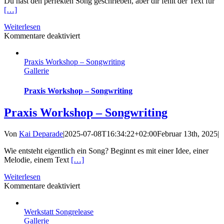
Du hast den perfekten Song geschrieben, aber dir fehlt der Text für
[…]
Weiterlesen
für
Kommentare deaktiviert
Songwriter*innen
Werkstatt
Praxis Workshop – Songwriting
Nr.
Gallerie
4
Praxis Workshop – Songwriting
Praxis Workshop – Songwriting
Von
Kai Deparade
|
2025-07-08T16:34:22+02:00
Februar 13th, 2025
|
Wie entsteht eigentlich ein Song? Beginnt es mit einer Idee, einer
Melodie, einem Text
[…]
Weiterlesen
für
Kommentare deaktiviert
Praxis
Workshop
Werkstatt Songrelease
–
Gallerie
Songwriting