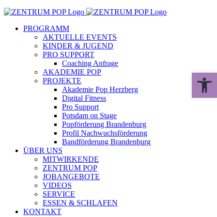
Zum
Inhalt
PROGRAMM
springen
AKTUELLE EVENTS
KINDER & JUGEND
PRO SUPPORT
Coaching Anfrage
AKADEMIE POP
Werkzeugle
PROJEKTE
Akademie Pop Herzberg
Digital Fitness
Pro Support
Potsdam on Stage
Popförderung Brandenburg
Profil Nachwuchsförderung
Bandförderung Brandenburg
ÜBER UNS
MITWIRKENDE
ZENTRUM POP
JOBANGEBOTE
VIDEOS
SERVICE
ESSEN & SCHLAFEN
KONTAKT