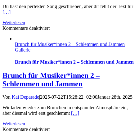
Du hast den perfekten Song geschrieben, aber dir fehlt der Text für
[…]
Weiterlesen
für
Kommentare deaktiviert
Songwriter*innen
Werkstatt
Brunch für Musiker*innen 2 – Schlemmen und Jammen
Nr.
Gallerie
1
Brunch für Musiker*innen 2 – Schlemmen und Jammen
Brunch für Musiker*innen 2 –
Schlemmen und Jammen
Von
Kai Deparade
|
2025-07-22T15:28:22+02:00
Januar 28th, 2025
|
Wir laden wieder zum Brunchen in entspannter Atmosphäre ein,
aber diesmal wird erst geschlemmt
[…]
Weiterlesen
für
Kommentare deaktiviert
Brunch