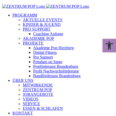
Zum
Inhalt
PROGRAMM
springen
AKTUELLE EVENTS
KINDER & JUGEND
PRO SUPPORT
Coaching Anfrage
AKADEMIE POP
Werkzeugle
PROJEKTE
Akademie Pop Herzberg
Digital Fitness
Pro Support
Potsdam on Stage
Popförderung Brandenburg
Profil Nachwuchsförderung
Bandförderung Brandenburg
ÜBER UNS
MITWIRKENDE
ZENTRUM POP
JOBANGEBOTE
VIDEOS
SERVICE
ESSEN & SCHLAFEN
KONTAKT