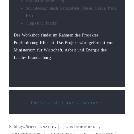
Aufbau & Bedienung
Sounddesign nach Kategorien (Bässe, Leads, Pads,
FX)
Tipps und Tricks
Der Workshop findet im Rahmen des Projektes
Popförderung BB statt. Das Projekt wird gefördert vom
Ministerium für Wirtschaft, Arbeit und Energie des
Landes Brandenburg.
Die Veranstaltung ist beendet.
Schlagwörter:
,
,
ANALOG
AUSPROBIEREN