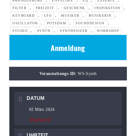
,
,
,
,
BRANDENBURG
ENVELOPE
EQ
EXPERTE
,
,
,
,
FILTER
FREIZEIT
GESCHENK
INSPIRATION
,
,
,
,
KEYBOARD
LFO
MUSIKER
MUSIKERIN
,
,
,
OSZILLATOR
POTSDAM
SOUNDDESIGN
,
,
,
STUDIO
SYNTH
SYNTHESIZER
WORKSHOP
Anmeldung
Veranstaltungs-ID:
WS-Synth
DATUM
02 März 2024
Abgelaufen!
UHRZEIT