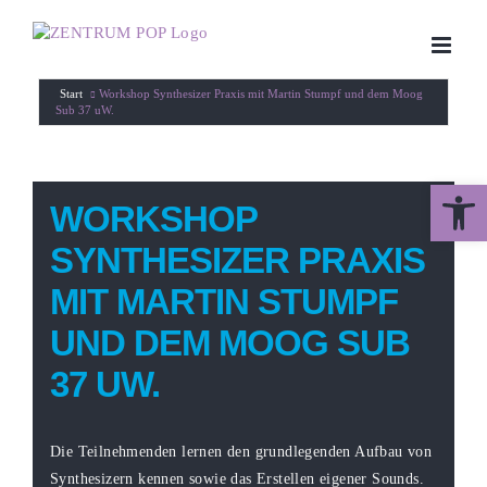
Zum
Inhalt
springen
Start
Workshop Synthesizer Praxis mit Martin Stumpf und dem Moog
Sub 37 uW.
Werkzeugle
WORKSHOP
SYNTHESIZER PRAXIS
MIT MARTIN STUMPF
UND DEM MOOG SUB
37 UW.
Die Teilnehmenden lernen den grundlegenden Aufbau von
Synthesizern kennen sowie das Erstellen eigener Sounds.