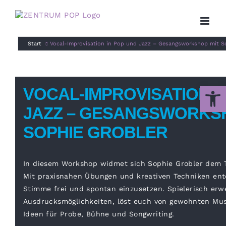
Zum
Inhalt
springen
Start
Vocal-Improvisation in Pop und Jazz – Gesangsworkshop mit S
Werkzeug
VOCAL-IMPROVISATION I
JAZZ – GESANGSWORKSH
SOPHIE GROBLER
In diesem Workshop widmet sich Sophie Grobler dem T
Mit praxisnahen Übungen und kreativen Techniken ent
Stimme frei und spontan einzusetzen. Spielerisch erwe
Ausdrucksmöglichkeiten, löst euch von gewohnten Mu
Ideen für Probe, Bühne und Songwriting.