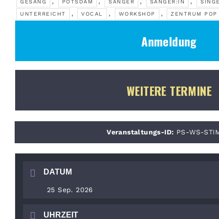
,
,
,
,
GESANG
POTSDAM
SÄNGER
SÄNGER:IN
SING
,
,
,
UNTERREICHT
VOCAL
WORKSHOP
ZENTRUM POP
Anmeldung
WEITERE TERMINE
Veranstaltungs-ID:
PS-WS-STI
DATUM
25 Sep. 2026
UHRZEIT