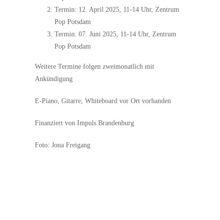
Termin: 12. April 2025, 11-14 Uhr, Zentrum
Pop Potsdam
Termin: 07. Juni 2025, 11-14 Uhr, Zentrum
Pop Potsdam
Weitere Termine folgen zweimonatlich mit
Ankündigung
E-Piano, Gitarre, Whiteboard vor Ort vorhanden
Finanziert von Impuls Brandenburg
Foto: Jona Freigang
Das Zentrum Pop wird gefördert mit Mitteln des
Ministeriums für Wissenschaft, Forschung und Kultur
des Landes Brandenburg. Das Projekt Pro-Support
wird gefördert von der Initiative Musik mit Mitteln
der Beauftragten der Bundesregierung für Kultur und