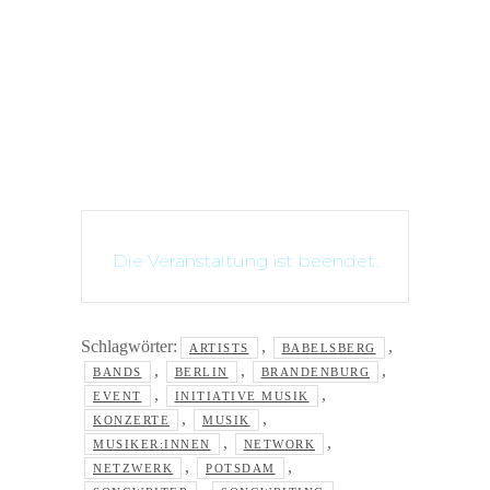
Medien.
Die Veranstaltung ist beendet.
Schlagwörter:
,
,
ARTISTS
BABELSBERG
,
,
,
BANDS
BERLIN
BRANDENBURG
,
,
EVENT
INITIATIVE MUSIK
,
,
KONZERTE
MUSIK
,
,
MUSIKER:INNEN
NETWORK
,
,
NETZWERK
POTSDAM