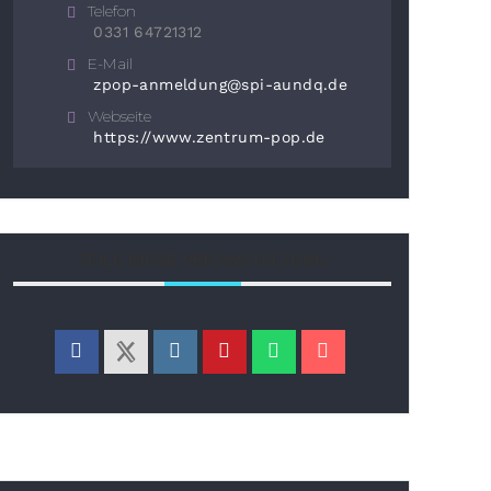
Telefon
0331 64721312
E-Mail
zpop-anmeldung@spi-aundq.de
Webseite
https://www.zentrum-pop.de
TEILE DIESE VERANSTALTUNG