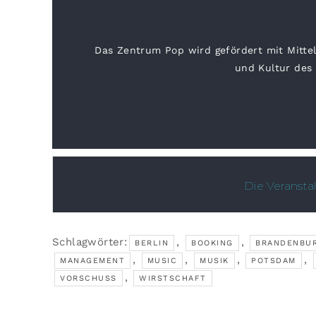
Das Zentrum Pop wird gefördert mit Mitte
und Kultur des
Die Veransta
Schlagwörter:
,
,
BERLIN
BOOKING
BRANDENBU
,
,
,
,
MANAGEMENT
MUSIC
MUSIK
POTSDAM
,
VORSCHUSS
WIRSTSCHAFT