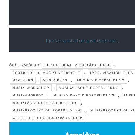
Die Veranstaltung ist beendet.
Schlagwörter:
,
FORTBILDUNG MUSIKPÄDAGOGIK
,
FORTBILDUNG MUSIKUNTERRICHT
IMPROVISATION KURS
,
,
,
MPC KURS
MUSIK KURS
MUSIK WEITERBILDUNG
,
,
MUSIK WORKSHOP
MUSIKALISCHE FORTBILDUNG
,
,
MUSIKANGEBOT
MUSIKDIDAKTIK FORTBILDUNG
MUSI
,
MUSIKPÄDAGOGIK FORTBILDUNG
,
MUSIKPRODUKTION FORTBILDUNG
MUSIKPRODUKTION K
WEITERBILDUNG MUSIKPÄDAGOGIK
Anmeldung