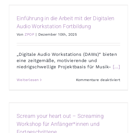
Lehr-
und
sozial
Fachkr
Einführung in die Arbeit mit der Digitalen
Audio Workstation Fortbildung
Von
ZPOP
|
Dezember 10th, 2025
„Digitale Audio Workstations (DAWs)“ bieten
eine zeitgemäße, motivierende und
niedrigschwellige Projektbasis für Musik-
[…]
für
Weiterlesen
Kommentare deaktiviert
Einfüh
in
die
Arbeit
mit
der
Digital
Scream your heart out – Screaming
Audio
Workst
Workshop für Anfänger*innen und
Fortbi
Fortgeschrittene