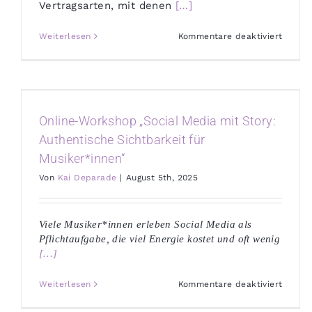
Vertragsarten, mit denen
[…]
für
Weiterlesen
Kommentare deaktiviert
Verträ
und
Rechte
im
Musikb
Online-Workshop „Social Media mit Story:
Authentische Sichtbarkeit für
Musiker*innen“
Von
Kai Deparade
|
August 5th, 2025
Viele Musiker*innen erleben Social Media als
Pflichtaufgabe, die viel Energie kostet und oft wenig
[…]
für
Weiterlesen
Kommentare deaktiviert
Online
Works