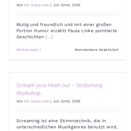
Produz
Von
Kai Deparade
|
Juli 22nd, 2025
Mutig und freundlich und mit einer großen
Portion Humor erzählt Paula Linke pointierte
Geschichten
[…]
für
Weiterlesen
Kommentare deaktiviert
Crowdf
mit
Herz
und
Köpfch
–
ein
Scream your heart out – Screaming
Praxis
Workshop
Von
Kai Deparade
|
Juli 22nd, 2025
Screaming ist eine Stimmtechnik, die in
unterschiedlichen Musikgenres benutzt wird,