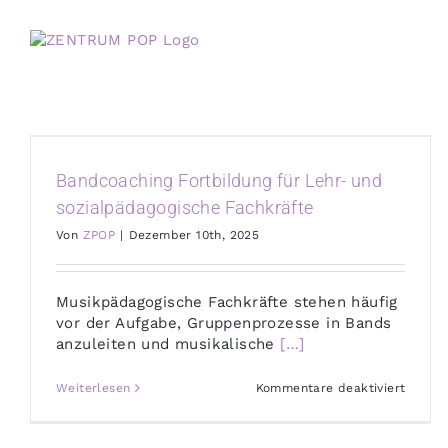
Zum
Inhalt
springen
Bandcoaching Fortbildung für Lehr- und
sozialpädagogische Fachkräfte
Von
ZPOP
|
Dezember 10th, 2025
Musikpädagogische Fachkräfte stehen häufig
vor der Aufgabe, Gruppenprozesse in Bands
anzuleiten und musikalische
[…]
für
Weiterlesen
Kommentare deaktiviert
Bandco
Fortbi
für