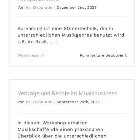
Von
Kai Deparade
|
Dezember 2nd, 2025
Screaming ist eine Stimmtechnik, die in
unterschiedlichen Musikgenres benutzt wird,
z.B. im Rock,
[…]
für
Weiterlesen
Kommentare deaktiviert
Screa
your
heart
out
–
Scream
Works
Verträge und Rechte im Musikbusiness
für
Anfäng
Von
Kai Deparade
|
September 24th, 2025
und
Fortge
In diesem Workshop erhalten
Musikschaffende einen praxisnahen
Überblick über die unterschiedlichen