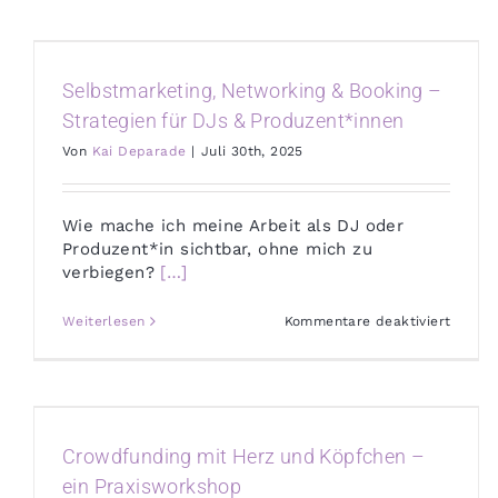
„Socia
Media
mit
Story:
Authen
Selbstmarketing, Networking & Booking –
Sichtb
für
Strategien für DJs & Produzent*innen
Musike
Von
Kai Deparade
|
Juli 30th, 2025
Wie mache ich meine Arbeit als DJ oder
Produzent*in sichtbar, ohne mich zu
verbiegen?
[…]
für
Weiterlesen
Kommentare deaktiviert
Selbst
Networ
&
Bookin
–
Strate
für
Crowdfunding mit Herz und Köpfchen –
DJs
&
ein Praxisworkshop