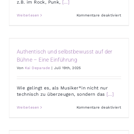
z.B. im Rock, Punk,
[…]
für
Weiterlesen
Kommentare deaktiviert
Screa
your
heart
out
–
Scream
Works
Authentisch und selbstbewusst auf der
Bühne – Eine Einführung
Von
Kai Deparade
|
Juli 19th, 2025
Wie gelingt es, als Musiker*in nicht nur
technisch zu überzeugen, sondern das
[…]
für
Weiterlesen
Kommentare deaktiviert
Authen
und
selbst
auf
der