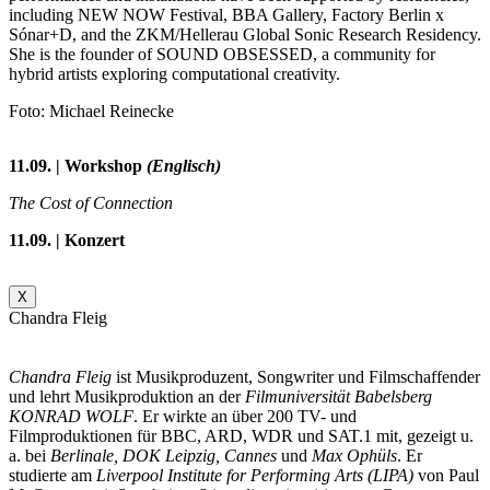
including NEW NOW Festival, BBA Gallery, Factory Berlin x
Sónar+D, and the ZKM/Hellerau Global Sonic Research Residency.
She is the founder of SOUND OBSESSED, a community for
hybrid artists exploring computational creativity.
Foto: Michael Reinecke
11.09. | Workshop
(Englisch)
The Cost of Connection
11.09. | Konzert
X
Chandra Fleig
Chandra Fleig
ist Musikproduzent, Songwriter und Filmschaffender
und lehrt Musikproduktion an der
Filmuniversität Babelsberg
KONRAD WOLF
. Er wirkte an über 200 TV- und
Filmproduktionen für BBC, ARD, WDR und SAT.1 mit, gezeigt u.
a. bei
Berlinale, DOK Leipzig, Cannes
und
Max Ophüls
. Er
studierte am
Liverpool Institute for Performing Arts (LIPA)
von Paul