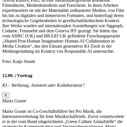
Szilvia Ruszev, PhD, ist eine medienübergreifend arbeitende
Filmeditorin, Medienkünstlerin und Forscherin. In ihren Arbeiten
experimentiert sie mit der Materialität zeitbasierter Medien, von Film
bis hin zu digitalen und immersiven Formaten, und hinterfragt deren
technologische Gegebenheiten in gesellschaftskritischem Kontext.
Ihre Werke wurden auf internationalen Ausstellungen wie Siggraph,
Codame, Femmebit und dem Geneva IFF gezeigt. Sie leitete das
vom AHRC (UK) und BRAID UK geförderte Forschungsprojekt
„Shared Post-Human Imagination: Human-AI Collaboration in
Media Creation“, das den Einsatz generativer KI-Tools in der
Mediengestaltung im Kontext von Responsible AI untersuchte.
Foto: Katja Straub
12.09. | Vortrag
KI – Werkzeug, Assistent oder Kollaborateur?
X
Mario Graute
Mario Graute ist Co-Geschäftsführer bei Pro Musik, die
Interessenvertretung für freie Musikschaffende. Zuvor verantwortete
er in der vom Bund eingerichteten „Green Culture Anlaufstelle“ die
strategische Kommunikation und Veranstaltungsplanung. Mario