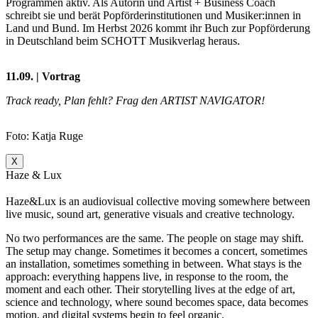
Programmen aktiv. Als Autorin und Artist + Business Coach
schreibt sie und berät Popförderinstitutionen und Musiker:innen in
Land und Bund. Im Herbst 2026 kommt ihr Buch zur Popförderung
in Deutschland beim SCHOTT Musikverlag heraus.
11.09. | Vortrag
Track ready, Plan fehlt? Frag den ARTIST NAVIGATOR!
Foto: Katja Ruge
X
Haze & Lux
Haze&Lux is an audiovisual collective moving somewhere between
live music, sound art, generative visuals and creative technology.
No two performances are the same. The people on stage may shift.
The setup may change. Sometimes it becomes a concert, sometimes
an installation, sometimes something in between. What stays is the
approach: everything happens live, in response to the room, the
moment and each other. Their storytelling lives at the edge of art,
science and technology, where sound becomes space, data becomes
motion, and digital systems begin to feel organic.