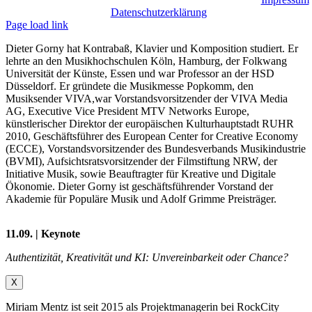
|
Datenschutzerklärung
Page load link
Dieter Gorny hat Kontrabaß, Klavier und Komposition studiert. Er
lehrte an den Musikhochschulen Köln, Hamburg, der Folkwang
Universität der Künste, Essen und war Professor an der HSD
Düsseldorf. Er gründete die Musikmesse Popkomm, den
Musiksender VIVA,war Vorstandsvorsitzender der VIVA Media
AG, Executive Vice President MTV Networks Europe,
künstlerischer Direktor der europäischen Kulturhauptstadt RUHR
2010, Geschäftsführer des European Center for Creative Economy
(ECCE), Vorstandsvorsitzender des Bundesverbands Musikindustrie
(BVMI), Aufsichtsratsvorsitzender der Filmstiftung NRW, der
Initiative Musik, sowie Beauftragter für Kreative und Digitale
Ökonomie. Dieter Gorny ist geschäftsführender Vorstand der
Akademie für Populäre Musik und Adolf Grimme Preisträger.
11.09. | Keynote
Authentizität, Kreativität und KI: Unvereinbarkeit oder Chance?
X
Miriam Mentz ist seit 2015 als Projektmanagerin bei RockCity