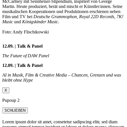
McCartney mit Sennheiser-Stipendium, inspiriert von George
Martin. Heute produziert, berät und mischt er Künstler:innen. Seine
musikalischen Kooperationen und Produktionen erschienen neben
Film und TV bei
Deutsche Grammophon, Royal 22D Records, 7K!
Music
und
Königskinder Music.
Foto: Andy Flischikowski
12.09. | Talk & Panel
The Future of DAW Panel
12.09. | Talk & Panel
AI in Musik, Film & Creative Media – Chancen, Grenzen und was
bleibt ohne Hype
X
Pupoup 2
SCHLIEẞEN
Lorem ipsum dolor sit amet, consetetur sadipscing elitr, sed diam
nonumy eirmod tempor invidunt ut labore et dolore magna aliquyam