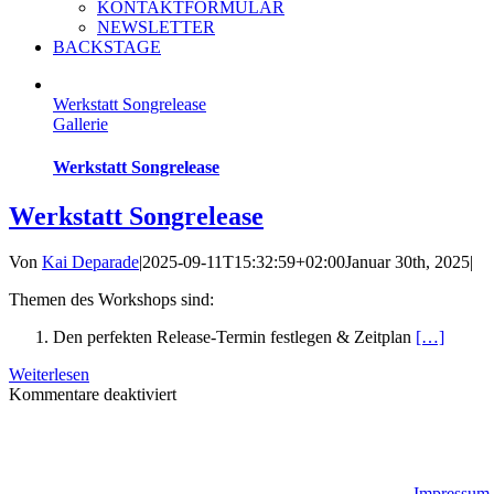
KONTAKTFORMULAR
NEWSLETTER
BACKSTAGE
Werkstatt Songrelease
Gallerie
Werkstatt Songrelease
Werkstatt Songrelease
Von
Kai Deparade
|
2025-09-11T15:32:59+02:00
Januar 30th, 2025
|
Themen des Workshops sind:
Den perfekten Release-Termin festlegen & Zeitplan
[…]
Weiterlesen
für
Kommentare deaktiviert
Werkstatt
Songrelease
Copyright 2024 SPI A&Q gGmBh | All Rights Reserved |
Impressum