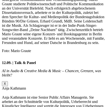
Graute studierte Politikwissenschaft und Politische Kommunikation
an der Universität Bielefeld. Nach erfolgreich abgebrochenem
Dissertationsversuch, arbeitete er in der Kulturpolitik, zuletzt bei
dem Sprecher für Kultur- und Medienpolitik der Bundestagsfraktion
Bündnis 90/Die Grünen, Erhard Grundl, MdB. Seine Leidenschaft
ist die Musik. Als Schlagzeuger ist er in der Indie-Punk-Singer-
Songwriter-Band „Deine Nachbarn” tätig. Zwischenzeitlich betrieb
Mario Graute seine eigene Konzert- und Bookingagentur in Berlin
und veranstaltete Konzerte. Er liebt es am Wochenende, mit Familie,
Freunden und Hund, auf seiner Datsche in Brandenburg zu sein.
Foto: Mario Graute
12.09. | Talk & Panel
AI in Audio & Creative Media & Music – Chancen, Grenzen, was
bleibt?
X
Anja Kathmann
Anja Kathmann ist eine Senior Public Affairs Managerin. Sie
arbeitet an der Schnittstelle von Kulturpolitik, Urheberrecht und
Künstlicher Intelligenz und vertritt die Interessen von Urheberinnen