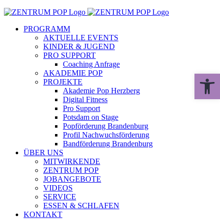
Zum
Inhalt
PROGRAMM
springen
AKTUELLE EVENTS
KINDER & JUGEND
PRO SUPPORT
Coaching Anfrage
AKADEMIE POP
Werkzeugle
PROJEKTE
Akademie Pop Herzberg
Digital Fitness
Pro Support
Potsdam on Stage
Popförderung Brandenburg
Profil Nachwuchsförderung
Bandförderung Brandenburg
ÜBER UNS
MITWIRKENDE
ZENTRUM POP
JOBANGEBOTE
VIDEOS
SERVICE
ESSEN & SCHLAFEN
KONTAKT