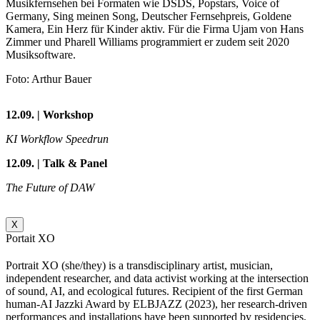
Musikfernsehen bei Formaten wie DSDS, Popstars, Voice of
Germany, Sing meinen Song, Deutscher Fernsehpreis, Goldene
Kamera, Ein Herz für Kinder aktiv. Für die Firma Ujam von Hans
Zimmer und Pharell Williams programmiert er zudem seit 2020
Musiksoftware.
Foto: Arthur Bauer
12.09. | Workshop
KI Workflow Speedrun
12.09. | Talk & Panel
The Future of DAW
X
Portait XO
Portrait XO (she/they) is a transdisciplinary artist, musician,
independent researcher, and data activist working at the intersection
of sound, AI, and ecological futures. Recipient of the first German
human-AI Jazzki Award by ELBJAZZ (2023), her research-driven
performances and installations have been supported by residencies,