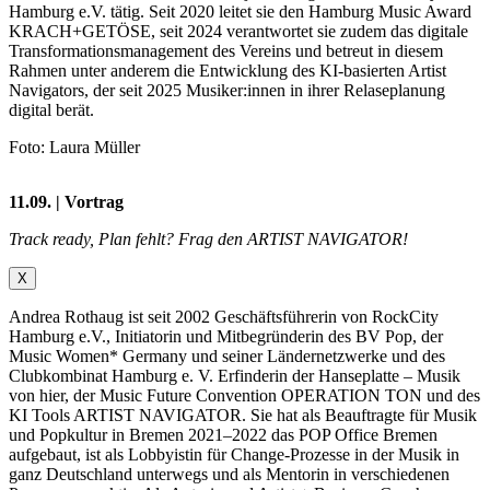
Hamburg e.V. tätig. Seit 2020 leitet sie den Hamburg Music Award
KRACH+GETÖSE, seit 2024 verantwortet sie zudem das digitale
Transformationsmanagement des Vereins und betreut in diesem
Rahmen unter anderem die Entwicklung des KI-basierten Artist
Navigators, der seit 2025 Musiker:innen in ihrer Relaseplanung
digital berät.
Foto: Laura Müller
11.09. | Vortrag
Track ready, Plan fehlt? Frag den ARTIST NAVIGATOR!
X
Andrea Rothaug ist seit 2002 Geschäftsführerin von RockCity
Hamburg e.V., Initiatorin und Mitbegründerin des BV Pop, der
Music Women* Germany und seiner Ländernetzwerke und des
Clubkombinat Hamburg e. V. Erfinderin der Hanseplatte – Musik
von hier, der Music Future Convention OPERATION TON und des
KI Tools ARTIST NAVIGATOR. Sie hat als Beauftragte für Musik
und Popkultur in Bremen 2021–2022 das POP Office Bremen
aufgebaut, ist als Lobbyistin für Change-Prozesse in der Musik in
ganz Deutschland unterwegs und als Mentorin in verschiedenen