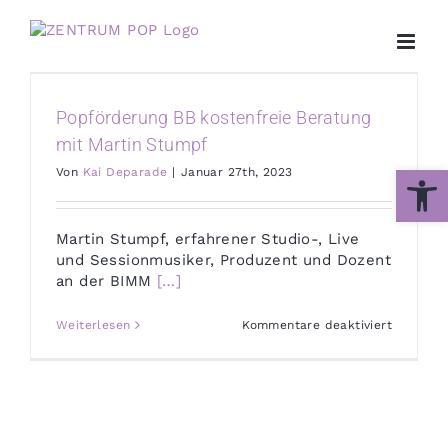
Zum
Inhalt
springen
Popförderung BB kostenfreie Beratung
mit Martin Stumpf
Werkzeug
Von
Kai Deparade
|
Januar 27th, 2023
Martin Stumpf, erfahrener Studio-, Live
und Sessionmusiker, Produzent und Dozent
an der BIMM
[…]
für
Weiterlesen
Kommentare deaktiviert
Popförde
BB
kostenfr
Beratung
mit
Martin
Stumpf