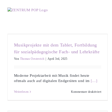
Zum
Inhalt
springen
Musikprojekte mit dem Tablet, Fortbildung
für sozialpädagogische Fach- und Lehrkräfte
Von
Thomas Oestereich
|
April 3rd, 2025
Moderne Projektarbeit mit Musik findet heute
oftmals auch auf digitalen Endgeräten und im
[…]
für
Weiterlesen
Kommentare deaktiviert
Musikpr
mit
dem
Tablet,
Fortbil