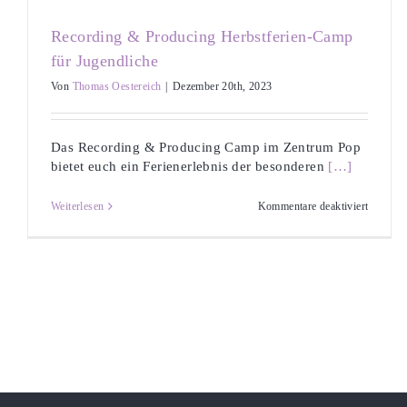
für
sozialpä
Recording & Producing Herbstferien-Camp
Fach-
und
für Jugendliche
Lehrkräf
Von
Thomas Oestereich
|
Dezember 20th, 2023
Das Recording & Producing Camp im Zentrum Pop
bietet euch ein Ferienerlebnis der besonderen
[…]
für
Weiterlesen
Kommentare deaktiviert
Recordi
&
Produci
Herbstfe
Camp
für
Jugendl