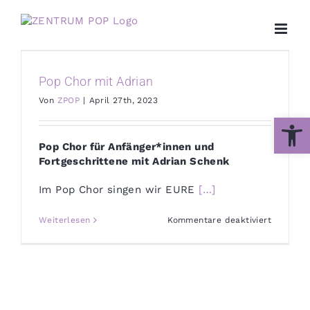
Zum
Inhalt
springen
Pop Chor mit Adrian
Von
ZPOP
|
April 27th, 2023
Werkzeug
Pop Chor für Anfänger*innen und
Fortgeschrittene mit Adrian Schenk
Im Pop Chor singen wir EURE
[…]
für
Weiterlesen
Kommentare deaktiviert
Pop
Chor
mit
Adrian