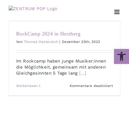
Zum
Inhalt
springen
RockCamp 2024 in Herzberg
Von
Thomas Oestereich
|
Dezember 20th, 2023
Werkzeug
Im Rockcamp haben junge Musiker:innen
die Möglichkeit, gemeinsam mit anderen
Gleichgesinnten 5 Tage lang
[…]
für
Weiterlesen
Kommentare deaktiviert
RockCa
2024
in
Herzberg