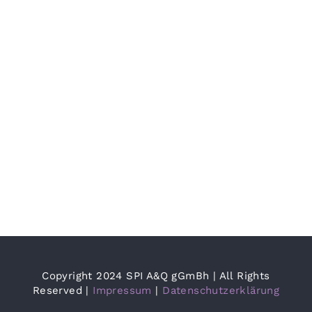
sozialpä
Fach-
und
Lehrkräf
Copyright 2024 SPI A&Q gGmBh | All Rights
Reserved |
Impressum
|
Datenschutzerklärung