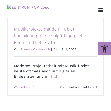
Zum
Inhalt
springen
Musikprojekte mit dem Tablet,
Fortbildung für sozialpädagogische
Werkzeug
Fach- und Lehrkräfte
Von
Thomas Oestereich
|
April 3rd, 2025
Moderne Projektarbeit mit Musik findet
heute oftmals auch auf digitalen
Endgeräten und im
[…]
für
Weiterlesen
Kommentare deaktiviert
Musikpro
mit
dem
Tablet,
Fortbild
für