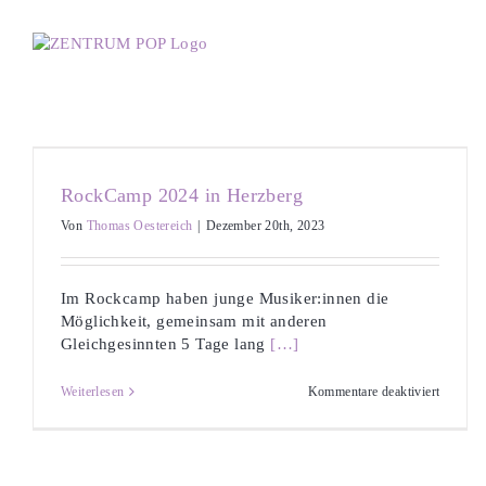
Zum
Inhalt
springen
RockCamp 2024 in Herzberg
Von
Thomas Oestereich
|
Dezember 20th, 2023
Im Rockcamp haben junge Musiker:innen die
Möglichkeit, gemeinsam mit anderen
Gleichgesinnten 5 Tage lang
[…]
für
Weiterlesen
Kommentare deaktiviert
RockCa
2024
in
Herzber