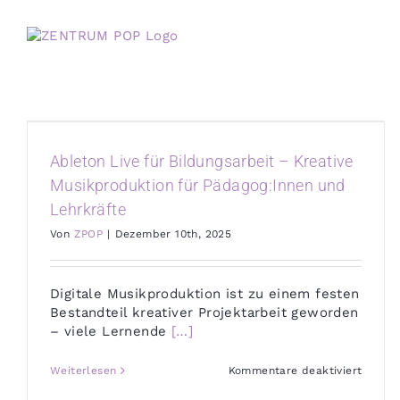
Zum
Inhalt
springen
Ableton Live für Bildungsarbeit – Kreative
Musikproduktion für Pädagog:Innen und
Lehrkräfte
Von
ZPOP
|
Dezember 10th, 2025
Digitale Musikproduktion ist zu einem festen
Bestandteil kreativer Projektarbeit geworden
– viele Lernende
[…]
für
Weiterlesen
Kommentare deaktiviert
Ableto
Live