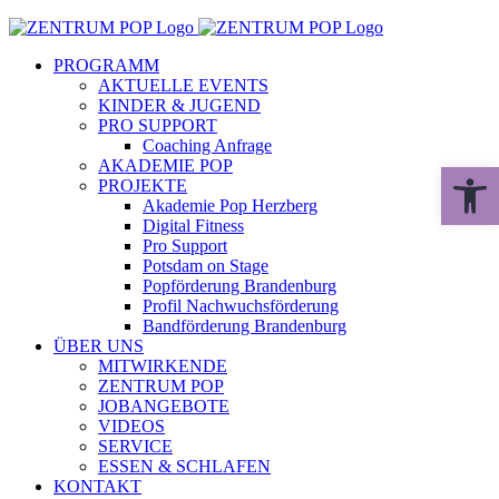
Zum
Inhalt
PROGRAMM
springen
AKTUELLE EVENTS
KINDER & JUGEND
PRO SUPPORT
Coaching Anfrage
AKADEMIE POP
Werkzeugle
PROJEKTE
Akademie Pop Herzberg
Digital Fitness
Pro Support
Potsdam on Stage
Popförderung Brandenburg
Profil Nachwuchsförderung
Bandförderung Brandenburg
ÜBER UNS
MITWIRKENDE
ZENTRUM POP
JOBANGEBOTE
VIDEOS
SERVICE
ESSEN & SCHLAFEN
KONTAKT