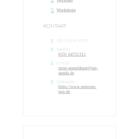
Werkstatt
Workshops
KONTAKT
ZENTRUM POP
Telefon
0331 64721312
E-Mail
zpop-anmeldung@spi-
aundq.de
Webseite
https://www.zentrum-
pop.de