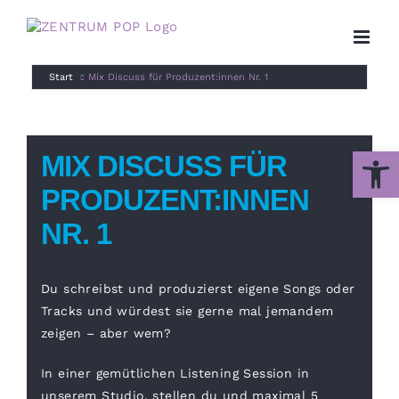
Zum
Inhalt
springen
Start
Mix Discuss für Produzent:innen Nr. 1
Werkzeug
MIX DISCUSS FÜR
PRODUZENT:INNEN
NR. 1
Du schreibst und produzierst eigene Songs oder
Tracks und würdest sie gerne mal jemandem
zeigen – aber wem?
In einer gemütlichen Listening Session in
unserem Studio, stellen du und maximal 5