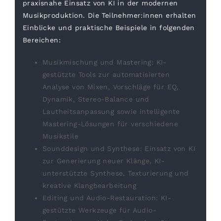
praxisnahe Einsatz von KI in der modernen
Musikproduktion. Die Teilnehmer:innen erhalten
Einblicke und praktische Beispiele in folgenden
Bereichen:
Musikmischung und Mastering: KI-
gestützte Tools zur automatisierten
Analyse von Mixen, Vorschläge für EQ,
Dynamik, Stereo-Balance und
Lautheitsanpassung sowie intelligente
Mastering-Lösungen für verschiedene
Musikstile
Sounddesign und Synthese: Einsatz von KI
zur Generierung neuer Klänge, KI-
unterstützte Synthese, Texturierung und
kreative Klangbearbeitung
Editing und Audio-Restauration: KI-
gestützte Werkzeuge für Audio-