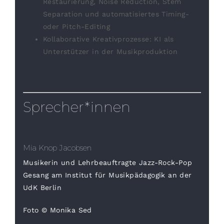
Restaurierung, Noise Reduction, Stem
Separation und automatisiertes Timing-
oder Pitch-Editing
Kollaborative Kreativprozesse: KI als
Unterstützer in der Musikproduktion
Sprecher*innen
Mia Knop Jacobsen
Musikerin und Lehrbeauftragte Jazz-Rock-Pop
Gesang am Institut für Musikpädagogik an der
UdK Berlin
Foto © Monika Sed