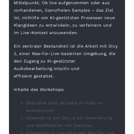
Mittelpunkt. Ob
live aufgenommen
oder aus
vorhandenen,
lizenzfreien Samples
– das Ziel
ist, mithilfe von KI-gestützten Prozessen neue
Klangideen zu entwickeln, zu verfeinern und
im
Live-Kontext anzuwenden.
Ein zentraler Bestandteil ist die Arbeit mit
Dicy
2, einer Max-for-Live-basierten Umgebung, die
den Zugang zu KI-gestützter
Audiobearbeitung
intuitiv und
effizient
gestaltet.
Inhalte des Workshops:
Überblick über aktuelle KI-Tools im
Audiobereich
Anwendung von Dicy 2 zur Generierung
und Modifikation von Samples
Integration in Live-Sets mit Max for Live