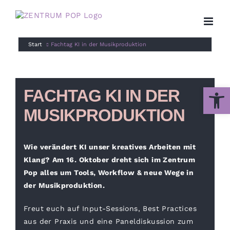
Zum
Inhalt
springen
Start
Fachtag KI in der Musikproduktion
Werkzeug
FACHTAG KI IN DER
MUSIKPRODUKTION
Wie verändert KI unser kreatives Arbeiten mit
Klang? Am 16. Oktober dreht sich im Zentrum
Pop alles um Tools, Workflow & neue Wege in
der Musikproduktion.
Freut euch auf Input-Sessions, Best Practices
aus der Praxis und eine Paneldiskussion zum