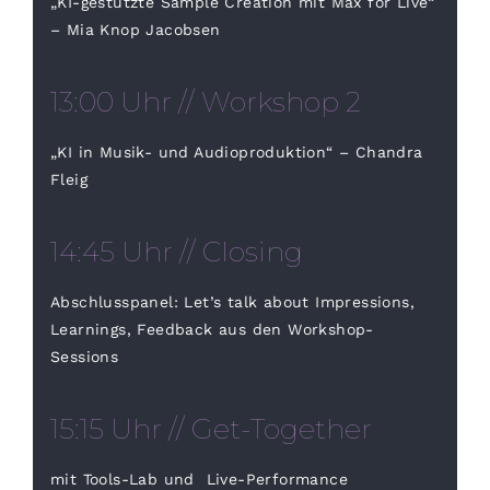
„KI-gestützte Sample Creation mit Max for Live“
– Mia Knop Jacobsen
13:00 Uhr // Workshop 2
„KI in Musik- und Audioproduktion“ – Chandra
Fleig
14:45 Uhr // Closing
Abschlusspanel: Let’s talk about Impressions,
Learnings, Feedback aus den Workshop-
Sessions
15:15 Uhr // Get-Together
mit Tools-Lab und Live-Performance