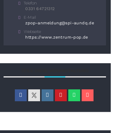
Telefon
0331 64721312
E-Mail
zpop-anmeldung@spi-aundq.de
Webseite
https://www.zentrum-pop.de
TEILE DIESE VERANSTALTUNG