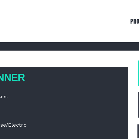
PR
INNER
ken.
se/Electro