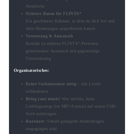
Ausdrucks.
Sicherer Raum für FLINTA*
Ein geschützter Rahmen, in dem du dich frei und
ohne Hemmungen ausprobieren kannst.
Vernetzung & Austausch
Kontakt zu anderen FLINTA*-Personen,
gemeinsamer Austausch und gegenseitige
Unterstützung.
Organisatorisches:
Keine Vorkenntnisse nötig
– alle Levels
willkommen.
Bring your music!
Wer möchte, kann
Lieblingssongs (im MP3-Format) auf einem USB-
Stick mitbringen.
Kursstart:
Sobald genügend Anmeldungen
eingegangen sind.