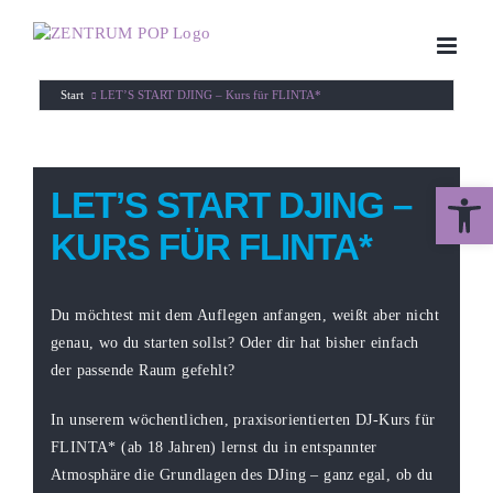
Zum
Inhalt
springen
Start
LET’S START DJING – Kurs für FLINTA*
Werkzeugle
LET’S START DJING –
KURS FÜR FLINTA*
Du möchtest mit dem Auflegen anfangen, weißt aber nicht
genau, wo du starten sollst? Oder dir hat bisher einfach
der passende Raum gefehlt?
In unserem wöchentlichen, praxisorientierten DJ-Kurs für
FLINTA* (ab 18 Jahren) lernst du in entspannter
Atmosphäre die Grundlagen des DJing – ganz egal, ob du