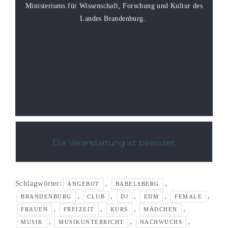
Ministeriums für Wissenschaft, Forschung und Kultur des
Landes Brandenburg.
Die Veranstaltung ist beendet.
Schlagwörter:
,
,
ANGEBOT
BABELSBERG
,
,
,
,
,
BRANDENBURG
CLUB
DJ
EDM
FEMALE
,
,
,
,
FRAUEN
FREIZEIT
KURS
MÄDCHEN
,
,
,
MUSIK
MUSIKUNTERRICHT
NACHWUCHS