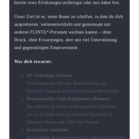
bereits erste Erfahrungen mitbringst oder neu dabei bist.
Unser Ziel ist es, einen Raum zu schaffen, in dem du dich
ausprobieren, weiterentwickeln und gemeinsam mit
anderen FLINTA*-Personen wachsen kannst – ohne
Druck, ohne Erwartungen, aber mit viel Unterstützung
und gegenseitigem Empowerment.
Was dich erwartet:
DJ-Techniken erlernen
Grundlagen des Mixens, Beatmatching und
kreativer Umgang mit verschiedenen Musikstilen.
Professionelles Club-Equipment (Pioneer)
Du arbeitest an einem professionellen DJ-Setup,
wie es in Clubs und auf Festivals Standard ist –
inklusive Mixer und CDJs von Pioneer.
Kreativität entfalten
Entwicklung deines eigenen Stils und musikalischen