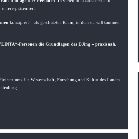
 trans und agender Personen
. In vielen musikalischen und
 unterrepräsentiert.
onen
konzipiert – als geschützter Raum, in dem du willkommen
 FLINTA*-Personen die Grundlagen des DJing – praxisnah,
Ministeriums für Wissenschaft, Forschung und Kultur des Landes
ndenburg.