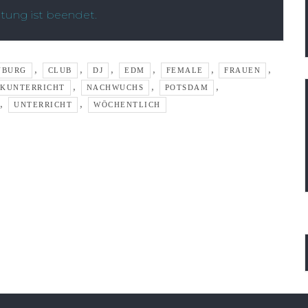
ltung ist beendet.
,
,
,
,
,
,
NBURG
CLUB
DJ
EDM
FEMALE
FRAUEN
,
,
,
IKUNTERRICHT
NACHWUCHS
POTSDAM
,
,
UNTERRICHT
WÖCHENTLICH