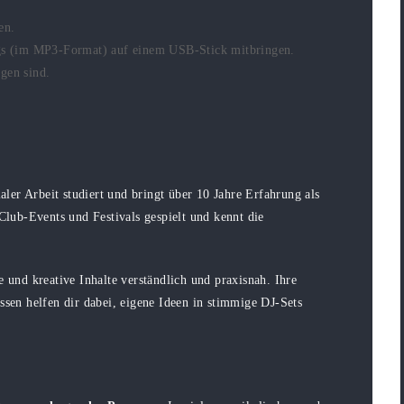
en.
s (im MP3-Format) auf einem USB-Stick mitbringen.
gen sind.
er Arbeit studiert und bringt über 10 Jahre Erfahrung als
 Club-Events und Festivals gespielt und kennt die
e und kreative Inhalte verständlich und praxisnah. Ihre
ssen helfen dir dabei, eigene Ideen in stimmige DJ-Sets