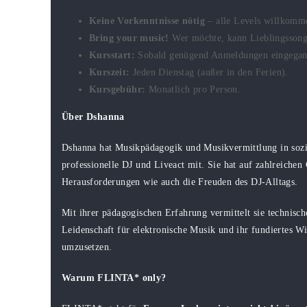
Keine Vorkenntnisse nötig
– alle Levels willkomm
Bring your music!
Wer möchte, kann Lieblingssong
Kursstart:
Sobald genügend Anmeldungen eingegan
Kurszeit:
Jeden Dienstag (außer in den Ferien).
Kursgebühr:
Monatlich pro Person.
Über Dshanna
Dshanna hat Musikpädagogik und Musikvermittlung in sozial
professionelle DJ und Liveact mit. Sie hat auf zahlreichen
Herausforderungen wie auch die Freuden des DJ-Alltags.
Mit ihrer pädagogischen Erfahrung vermittelt sie technisch
Leidenschaft für elektronische Musik und ihr fundiertes Wi
umzusetzen.
Warum FLINTA* only?