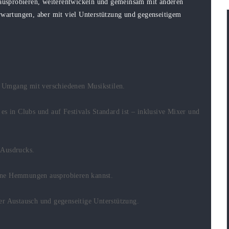
h ausprobieren, weiterentwickeln und gemeinsam mit anderen
artungen, aber mit viel Unterstützung und gegenseitigem
 Umgang mit verschiedenen Musikstilen.
es in Clubs und auf Festivals Standard ist – inklusive Mixer und
 Ausdrucks.
ohne Hemmungen ausprobieren kannst.
 Austausch und gegenseitige Unterstützung.