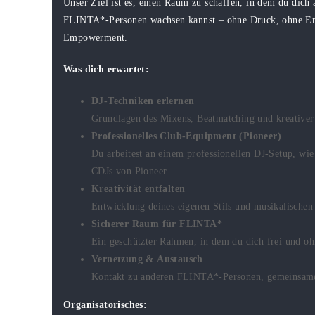
Unser Ziel ist es, einen Raum zu schaffen, in dem du dic
FLINTA*-Personen wachsen kannst – ohne Druck, ohne Erw
Empowerment.
Was dich erwartet:
DJ-Techniken erlernen
Grundlagen des Mixens, Beatmatching und kreativer
Professionelles Club-Equipment (Pioneer)
Du arbeitest an einem professionellen DJ-Setup, wie 
CDJs von Pioneer.
Kreativität entfalten
Entwicklung deines eigenen Stils und musikalischen
Sicherer Raum für FLINTA*
Ein geschützter Rahmen, in dem du dich frei und 
Vernetzung & Austausch
Kontakt zu anderen FLINTA*-Personen, gemeinsamer
Organisatorisches: