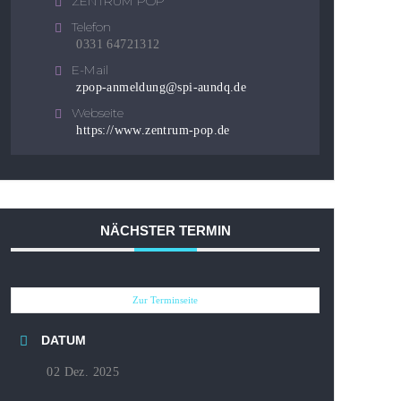
ZENTRUM POP
Telefon
0331 64721312
E-Mail
zpop-anmeldung@spi-aundq.de
Webseite
https://www.zentrum-pop.de
NÄCHSTER TERMIN
Zur Terminseite
DATUM
02 Dez. 2025