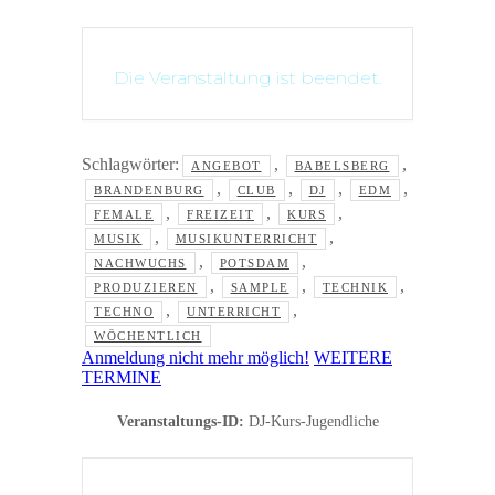
Die Veranstaltung ist beendet.
Schlagwörter:
,
,
ANGEBOT
BABELSBERG
,
,
,
,
BRANDENBURG
CLUB
DJ
EDM
,
,
,
FEMALE
FREIZEIT
KURS
,
,
MUSIK
MUSIKUNTERRICHT
,
,
NACHWUCHS
POTSDAM
,
,
,
PRODUZIEREN
SAMPLE
TECHNIK
,
,
TECHNO
UNTERRICHT
WÖCHENTLICH
Anmeldung nicht mehr möglich!
WEITERE
TERMINE
Veranstaltungs-ID:
DJ-Kurs-Jugendliche