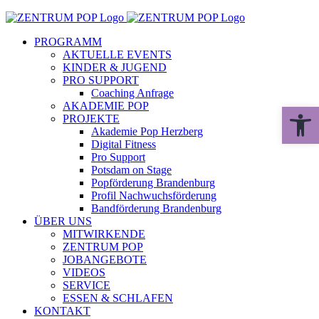
Zum
Inhalt
PROGRAMM
springen
AKTUELLE EVENTS
KINDER & JUGEND
PRO SUPPORT
Coaching Anfrage
AKADEMIE POP
Werkzeugle
PROJEKTE
Akademie Pop Herzberg
Digital Fitness
Pro Support
Potsdam on Stage
Popförderung Brandenburg
Profil Nachwuchsförderung
Bandförderung Brandenburg
ÜBER UNS
MITWIRKENDE
ZENTRUM POP
JOBANGEBOTE
VIDEOS
SERVICE
ESSEN & SCHLAFEN
KONTAKT