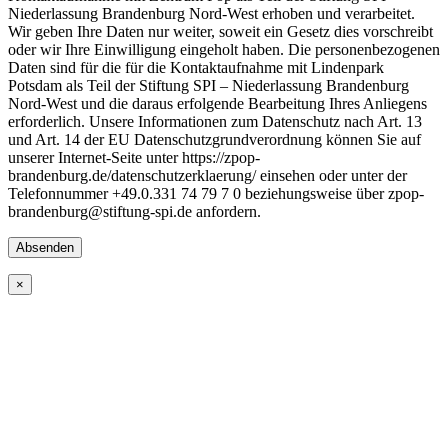
Niederlassung Brandenburg Nord-West erhoben und verarbeitet.
Wir geben Ihre Daten nur weiter, soweit ein Gesetz dies vorschreibt
oder wir Ihre Einwilligung eingeholt haben. Die personenbezogenen
Daten sind für die für die Kontaktaufnahme mit Lindenpark
Potsdam als Teil der Stiftung SPI – Niederlassung Brandenburg
Nord-West und die daraus erfolgende Bearbeitung Ihres Anliegens
erforderlich. Unsere Informationen zum Datenschutz nach Art. 13
und Art. 14 der EU Datenschutzgrundverordnung können Sie auf
unserer Internet-Seite unter https://zpop-
brandenburg.de/datenschutzerklaerung/ einsehen oder unter der
Telefonnummer +49.0.331 74 79 7 0 beziehungsweise über zpop-
brandenburg@stiftung-spi.de anfordern.
Bitte lasse dieses Feld leer.
×
Die Angebote FB, WB und WS sind für minimal sechs und
maximal zwölf Teilnehmende ausgelegt. Anmeldefristen sind immer
4 Wochen vor Beginn. Die Preise sind pro Person.
Ein Anspruch auf Teilnahme besteht erst ab einer Zusage/ seitens
des ZPOP.
Erfolgt nach Zusage des ZPOP eine Abmeldung,
erheben wir eine Bearbeitungsgebühr in Höhe von 10,- EUR. Die
Absage einer Teilnahme ist ohne Kosten 14 Tage vor Beginn