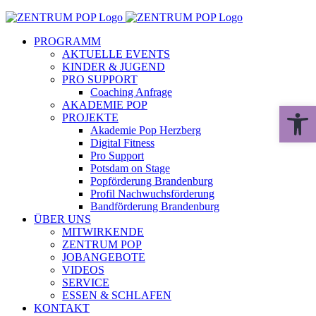
Zum
Inhalt
PROGRAMM
springen
AKTUELLE EVENTS
KINDER & JUGEND
PRO SUPPORT
Coaching Anfrage
AKADEMIE POP
Werkzeugle
PROJEKTE
Akademie Pop Herzberg
Digital Fitness
Pro Support
Potsdam on Stage
Popförderung Brandenburg
Profil Nachwuchsförderung
Bandförderung Brandenburg
ÜBER UNS
MITWIRKENDE
ZENTRUM POP
JOBANGEBOTE
VIDEOS
SERVICE
ESSEN & SCHLAFEN
KONTAKT