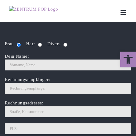
Zum
Inhalt
springen
Frau
Herr
Divers
Werkzeugle
Dein Name:
Rechnungsempfänger:
Rechnungsadresse: