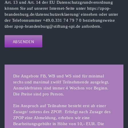
Art. 13 und Art. 14 der EU Datenschutzgrundverordnung
können Sie auf unserer Internet-Seite unter https://zpop-
brandenburg.de/datenschutzerklaerung/ einsehen oder unter
der Telefonnummer +49.0.331 74 79 7 0 beziehungsweise
über zpop-brandenburg@stiftung-spi.de anfordern.
Bitte lasse dieses Feld leer.
Die Angebote FB, WB und WS sind für minimal
sechs und maximal zwölf Teilnehmende ausgelegt.
Anmeldefristen sind immer 4 Wochen vor Beginn.
Die Preise sind pro Person.
Ein Anspruch auf Teilnahme besteht erst ab einer
Zusage/ seitens des ZPOP.
Erfolgt nach Zusage des
ZPOP eine Abmeldung, erheben wir eine
Bearbeitungsgebühr in Höhe von 10,- EUR. Die