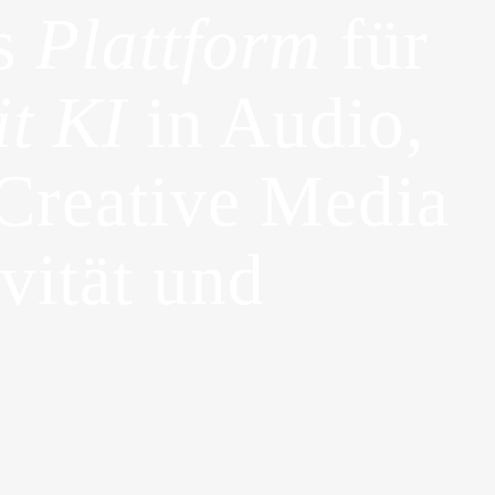
s
Plattform
für
it KI
in Audio,
Creative Media
vität und