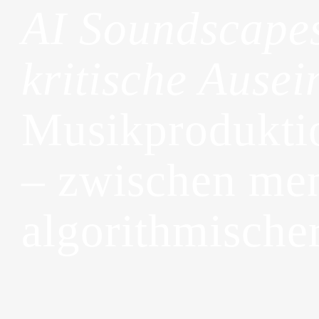
AI Soundscape
kritische Ause
Musikproduktio
– zwischen men
algorithmischer