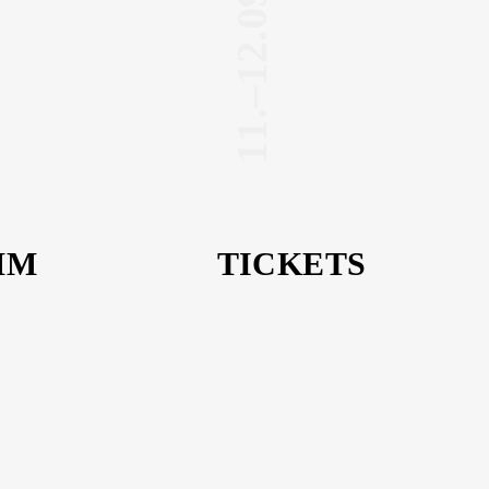
11.–12.09.2026
MM
TICKETS