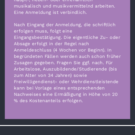
musikalisch und musikvermittelnd arbeiten.
Eine Anmeldung ist verbindlich.
Nach Eingang der Anmeldung, die schriftlich
erfolgen muss, folgt eine
Eingangsbestätigung. Die eigentliche Zu- oder
Absage erfolgt in der Regel nach
Anmeldeschluss (4 Wochen vor Beginn). In
begründeten Fällen werden auch schon früher
Zusagen gegeben. Fragen Sie ggf. nach. Für
Arbeitslose, Auszubildende/Studierende (bis
zum Alter von 34 Jahren) sowie
Freiwilligendienst- oder Wehrdienstleistende
kann bei Vorlage eines entsprechenden
Nachweises eine Ermäßigung in Höhe von 20
% des Kostenanteils erfolgen.