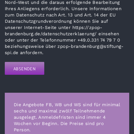
Nord-West und die daraus erfolgende Bearbeitung
Ihres Anliegens erforderlich. Unsere Informationen
zum Datenschutz nach Art. 13 und Art. 14 der EU
Datenschutzgrundverordnung können Sie auf
unserer Internet-Seite unter https://zpop-
brandenburg.de/datenschutzerklaerung/ einsehen
oder unter der Telefonnummer +49.0.331 74 79 7 0
beziehungsweise über zpop-brandenburg@stiftung-
spi.de anfordern.
Bitte lasse dieses Feld leer.
Die Angebote FB, WB und WS sind für minimal
sechs und maximal zwölf Teilnehmende
ausgelegt. Anmeldefristen sind immer 4
Wochen vor Beginn. Die Preise sind pro
Person.